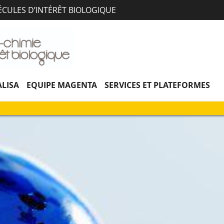
Aller
Navigation
Accès
Connexion
ÉCULES D’INTÉRÊT BIOLOGIQUE
au
directs
contenu
LISA
EQUIPE MAGENTA
SERVICES ET PLATEFORMES