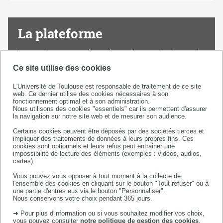
Plateforme
de
La plateforme
Spectroscopie
Le service est représenté par deux techniques de
spectroscopie : la luminescence et l'absorption
Ce site utilise des cookies
UV/Visible.
L'Université de Toulouse est responsable de traitement de ce site
Le nombre conséquent d'appareillages témoigne
web. Ce dernier utilise des cookies nécessaires à son
de l'importance de cette technique au
fonctionnement optimal et à son administration.
Nous utilisons des cookies "essentiels" car ils permettent d'assurer
laboratoire.
la navigation sur notre site web et de mesurer son audience.
Le plateau technique permet à la communauté
Certains cookies peuvent être déposés par des sociétés tierces et
scientifique d'une part d'effectuer des analyses
impliquer des traitements de données à leurs propres fins. Ces
cookies sont optionnels et leurs refus peut entrainer une
de routine et de caractériser des produits
impossibilité de lecture des éléments (exemples : vidéos, audios,
synthétisés par les équipes, mais également de
cartes).
supporter des projets plus spécifiques
Vous pouvez vous opposer à tout moment à la collecte de
dépendant des thématiques du laboratoire.
l'ensemble des cookies en cliquant sur le bouton "Tout refuser" ou à
une partie d'entres eux via le bouton "Personnaliser".
Le service est ouvert à toutes prestations.
Nous conservons votre choix pendant 365 jours.
➜ Pour plus d'information ou si vous souhaitez modifier vos choix,
vous pouvez consulter
notre politique de gestion des cookies
.