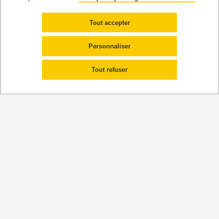
Tout accepter
Responsable:
Personnaliser
Chantal Carayon
Tout refuser
33 (0)5 61 55 62 96
chantal.carayon@univ-tse3.fr
Quelques domaines
d'applications de la
spectroscopie optique...
Détermination de rendements
quantiques
relatifs et absolus ,
chimiluminescence
, bioluminescence, analyse des